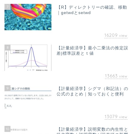
7
【R】ディレクトリーの確認、移動
｜getwdとsetwd
16209
view
8
【計量経済学】最小二乗法の推定誤
差|標準誤差とｔ値
13663
view
9
【計量経済学】シグマ（和記法）の
公式のまとめ｜知っておくと便利
13079
view
10
【計量経済学】説明変数の内生性と
ホーム