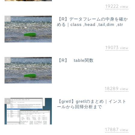
19222
view
4
【R】データフレームの中身を確か
める｜class ,head ,tail,dim ,str
19073
view
5
【R】 table関数
18289
view
6
【gretl】gretlのまとめ｜インスト
ールから回帰分析まで
17887
view