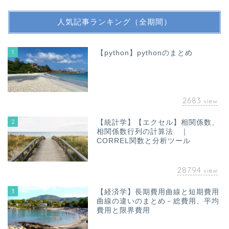
人気記事ランキング（全期間）
1
【python】pythonのまとめ
2683
view
2
【統計学】【エクセル】相関係数、
相関係数行列の計算法 ｜
CORREL関数と分析ツール
28794
view
3
【経済学】長期費用曲線と短期費用
曲線の違いのまとめ－総費用、平均
費用と限界費用