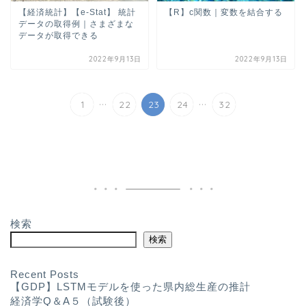
【経済統計】【e-Stat】 統計
【R】c関数｜変数を結合する
データの取得例｜さまざまな
データが取得できる
2022年9月13日
2022年9月13日
...
...
1
22
23
24
32
検索
検索
Recent Posts
【GDP】LSTMモデルを使った県内総生産の推計
経済学Q＆A５（試験後）