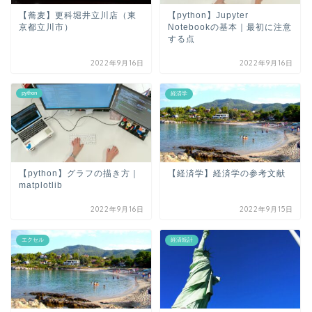
【蕎麦】更科堀井立川店（東
【python】Jupyter
京都立川市）
Notebookの基本｜最初に注意
する点
2022年9月16日
2022年9月16日
python
経済学
【python】グラフの描き方｜
【経済学】経済学の参考文献
matplotlib
2022年9月16日
2022年9月15日
エクセル
経済統計