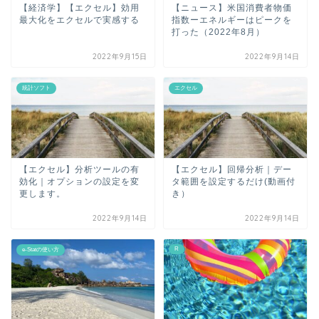
【経済学】【エクセル】効用
【ニュース】米国消費者物価
最大化をエクセルで実感する
指数ーエネルギーはピークを
打った（2022年8月）
2022年9月15日
2022年9月14日
統計ソフト
エクセル
【エクセル】分析ツールの有
【エクセル】回帰分析｜デー
効化｜オプションの設定を変
タ範囲を設定するだけ(動画付
更します。
き）
2022年9月14日
2022年9月14日
R
e-Statの使い方