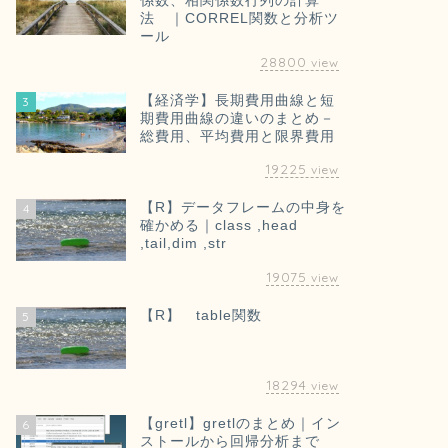
係数、相関係数行列の計算
法 ｜CORREL関数と分析ツ
ール
28800
view
【経済学】長期費用曲線と短
3
期費用曲線の違いのまとめ－
総費用、平均費用と限界費用
19225
view
【R】データフレームの中身を
4
確かめる｜class ,head
,tail,dim ,str
19075
view
【R】 table関数
5
18294
view
【gretl】gretlのまとめ｜イン
6
ストールから回帰分析まで