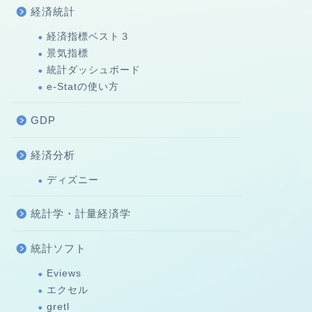
経済統計
経済指標ベスト３
景気指標
統計ダッシュボード
e-Statの使い方
GDP
経済分析
ディズニー
統計学・計量経済学
統計ソフト
Eviews
エクセル
gretl