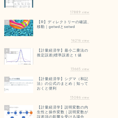
17889
view
【R】ディレクトリーの確認、
7
移動｜getwdとsetwd
16216
view
【計量経済学】最小二乗法の
8
推定誤差|標準誤差とｔ値
13665
view
【計量経済学】シグマ（和記
9
法）の公式のまとめ｜知って
おくと便利
13086
view
【計量経済学】説明変数の内
10
生性と操作変数｜説明変数が
誤差項の影響を受ける場合