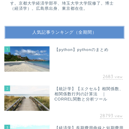
す。京都大学経済学部卒、埼玉大学大学院修了。博士
（経済学）。広島県出身、東京都在住。
人気記事ランキング（全期間）
1
【python】pythonのまとめ
2683
view
2
【統計学】【エクセル】相関係数、
相関係数行列の計算法 ｜
CORREL関数と分析ツール
28793
view
3
【経済学】長期費用曲線と短期費用