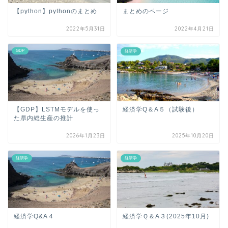
【python】pythonのまとめ
まとめのページ
2022年5月31日
2022年4月21日
GDP
経済学
【GDP】LSTMモデルを使っ
経済学Q＆A５（試験後）
た県内総生産の推計
2026年1月23日
2025年10月20日
経済学
経済学
経済学Q&A４
経済学Ｑ＆A３(2025年10月)