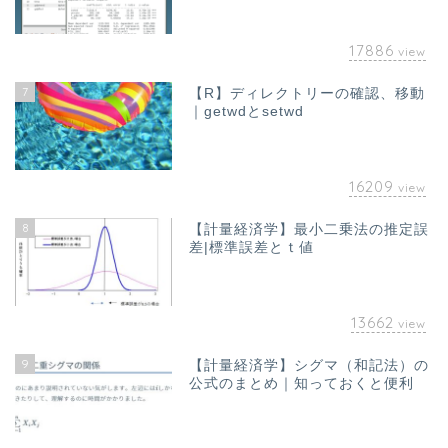
17886
view
7
【R】ディレクトリーの確認、移動
｜getwdとsetwd
16209
view
8
【計量経済学】最小二乗法の推定誤
差|標準誤差とｔ値
13662
view
9
【計量経済学】シグマ（和記法）の
公式のまとめ｜知っておくと便利