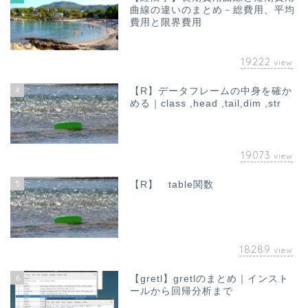
曲線の違いのまとめ－総費用、平均
費用と限界費用
19222
view
4
【R】データフレームの中身を確か
める｜class ,head ,tail,dim ,str
19073
view
5
【R】 table関数
18289
view
6
【gretl】gretlのまとめ｜インスト
ールから回帰分析まで