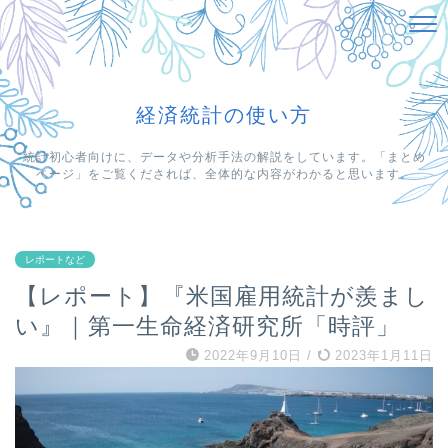
経済統計の使い方
統計初心者向けに、データや分析手法の解説をしています。「まとめ
ページ」をご覧くだされば、全体的な内容がわかると思います。
レポートなど
【レポート】『米国雇用統計が羨まし
い』｜第一生命経済研究所「時評」
2022年9月10日
/
2023年1月11日