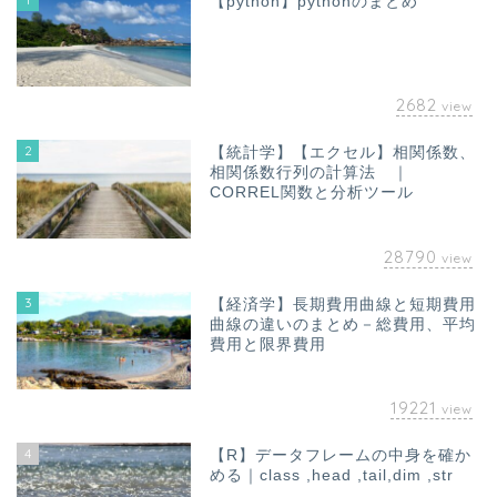
【python】pythonのまとめ
2682
view
2
【統計学】【エクセル】相関係数、
相関係数行列の計算法 ｜
CORREL関数と分析ツール
28790
view
3
【経済学】長期費用曲線と短期費用
曲線の違いのまとめ－総費用、平均
費用と限界費用
19221
view
4
【R】データフレームの中身を確か
める｜class ,head ,tail,dim ,str