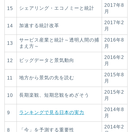
2017年8
シェアリング・エコノミーと統計
15
月
2017年2
加速する統計改革
14
月
サービス産業と統計～透明人間の捕
2016年8
13
まえ方～
月
2016年2
ビッグデータと景気動向
12
月
2015年8
地方から景気の先を読む
11
月
2015年2
長期楽観、短期悲観をめざそう
10
月
2014年8
ランキングで見る日本の実力
9
月
2014年2
「今」を予測する重要性
8