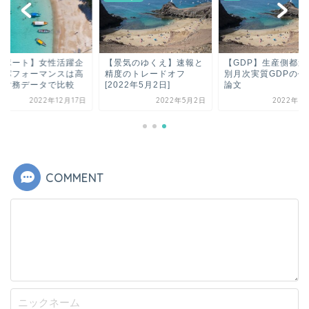
レポート】女性活躍企
【景気のゆくえ】速報と
【GDP】生産側都道
のパフォーマンスは高
精度のトレードオフ
別月次実質GDPの作
｜財務データで比較
[2022年5月2日]
論文
2022年12月17日
2022年5月2日
2022年9
COMMENT