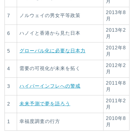
月
2013年8
ノルウェイの男女平等政策
7
月
2013年2
ハノイと香港から見た日本
6
月
2012年8
グローバル化に必要な日本力
5
月
2012年2
需要の可視化が未来を拓く
4
月
2011年8
ハイパーインフレへの警戒
3
月
2011年2
未来予測で夢を語ろう
2
月
2010年8
幸福度調査の行方
1
月