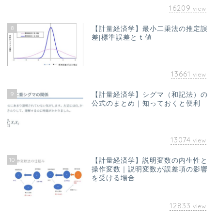
16209
view
8
【計量経済学】最小二乗法の推定誤
差|標準誤差とｔ値
13661
view
9
【計量経済学】シグマ（和記法）の
公式のまとめ｜知っておくと便利
13074
view
10
【計量経済学】説明変数の内生性と
ホーム
操作変数｜説明変数が誤差項の影響
を受ける場合
お問い合わせ
12833
view