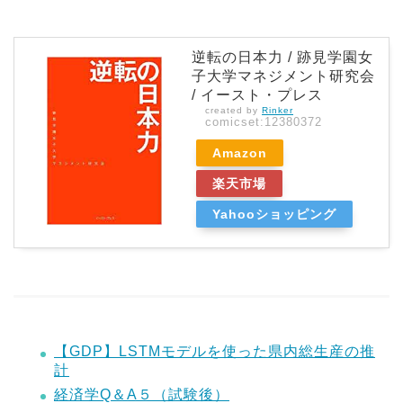
逆転の日本力 / 跡見学園女
子大学マネジメント研究会
/ イースト・プレス
created by
Rinker
comicset:12380372
Amazon
楽天市場
Yahooショッピング
【GDP】LSTMモデルを使った県内総生産の推
計
経済学Q＆A５（試験後）