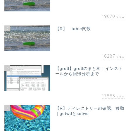
19070
view
5
【R】 table関数
18287
view
6
【gretl】gretlのまとめ｜インスト
ールから回帰分析まで
17883
view
7
【R】ディレクトリーの確認、移動
｜getwdとsetwd