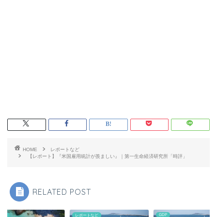
HOME
レポートなど
【レポート】『米国雇用統計が羨ましい』｜第一生命経済研究所「時評」
RELATED POST
GDP
分析
レポートなど