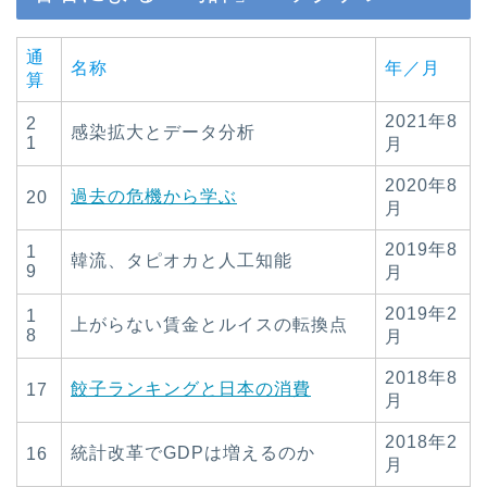
通
名称
年／月
算
2021年8
2
感染拡大とデータ分析
1
月
2020年8
過去の危機から学ぶ
20
月
2019年8
1
韓流、タピオカと人工知能
9
月
2019年2
1
上がらない賃金とルイスの転換点
8
月
2018年8
餃子ランキングと日本の消費
17
月
2018年2
統計改革でGDPは増えるのか
16
月