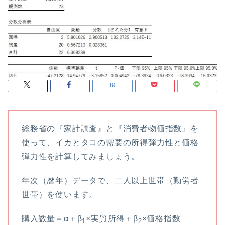
総務省の『家計調査』と『消費者物価指数』を
使って、イカとタコの需要の所得弾力性と価格
弾力性を計算してみましょう。
年次（暦年）データで、二人以上世帯（勤労者
世帯）を使います。
購入数量＝α＋β
×実質所得＋β
×価格指数
1
2