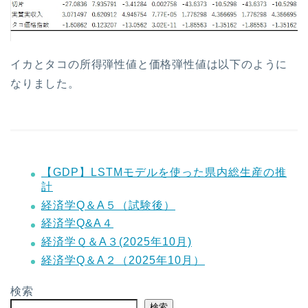
イカとタコの所得弾性値と価格弾性値は以下のように
なりました。
【GDP】LSTMモデルを使った県内総生産の推
計
経済学Q＆A５（試験後）
経済学Q&A４
経済学Ｑ＆A３(2025年10月)
経済学Q＆A２（2025年10月）
検索
検索