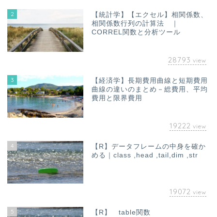
2
【統計学】【エクセル】相関係数、
相関係数行列の計算法 ｜
CORREL関数と分析ツール
28793
view
3
【経済学】長期費用曲線と短期費用
曲線の違いのまとめ－総費用、平均
費用と限界費用
19222
view
4
【R】データフレームの中身を確か
める｜class ,head ,tail,dim ,str
19072
view
5
【R】 table関数