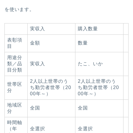
を使います。
実収入
購入数量
表彰項
金額
数量
目
用途分
類／品
実収入
たこ、いか
目分類
2人以上世帯のう
2人以上世帯のう
世帯区
ち勤労者世帯（20
ち勤労者世帯（20
分
00年～）
00年～）
地域区
全国
全国
分
時間軸
（年
全選択
全選択