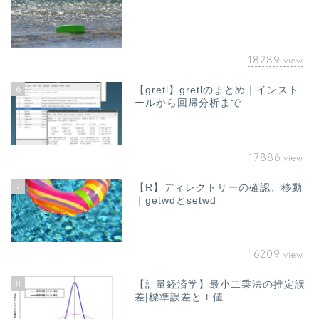
18289
view
6
【gretl】gretlのまとめ｜インスト
ールから回帰分析まで
17886
view
7
【R】ディレクトリーの確認、移動
｜getwdとsetwd
16209
view
8
【計量経済学】最小二乗法の推定誤
差|標準誤差とｔ値