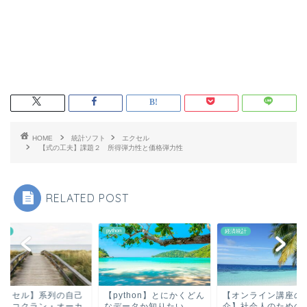
HOME
統計ソフト
エクセル
【式の工夫】課題２ 所得弾力性と価格弾力性
RELATED POST
python
セル
経済統計
エクセル】系列の自己
【python】とにかくどん
【オンライン講座の
関｜コクラン・オーカ
なデータか知りたい
介】社会人のための