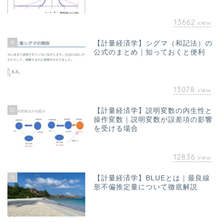
13662
view
9
【計量経済学】シグマ（和記法）の
公式のまとめ｜知っておくと便利
13078
view
10
【計量経済学】説明変数の内生性と
ホーム
操作変数｜説明変数が誤差項の影響
を受ける場合
お問い合わせ
12836
view
オフィス海水浴について｜
11
【計量経済学】BLUEとは｜最良線
山澤成康
形不偏推定量について徹底解説