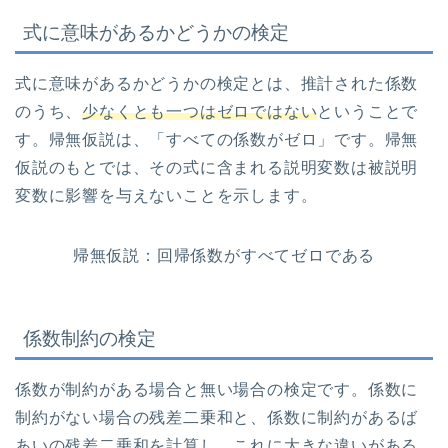
式に意味があるかどうかの検定
式に意味があるかどうかの検定とは、推計された係数
のうち、
少なくとも一つはゼロではない
ということで
す。帰無仮説は、「すべての係数がゼロ」です。帰無
仮説のもとでは、その式に含まれる説明変数は被説明
変数に影響を与えないことを示します。
帰無仮説：回帰係数がすべてゼロである
係数制約の検定
係数が制約がある場合と無い場合の検定です。係数に
制約がない場合の残差二乗和と、係数に制約があるば
あいの残差二乗和を計算し、これに大きな違いがある