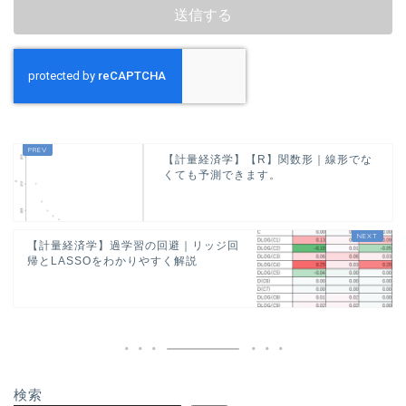
【計量経済学】【R】関数形｜線形でな
くても予測できます。
【計量経済学】過学習の回避｜リッジ回
帰とLASSOをわかりやすく解説
検索