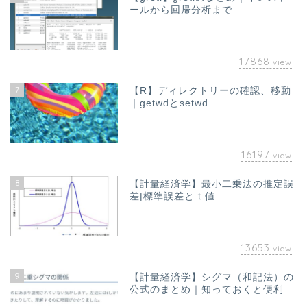
ールから回帰分析まで
17868
view
7
【R】ディレクトリーの確認、移動
｜getwdとsetwd
16197
view
8
【計量経済学】最小二乗法の推定誤
差|標準誤差とｔ値
13653
view
9
【計量経済学】シグマ（和記法）の
公式のまとめ｜知っておくと便利