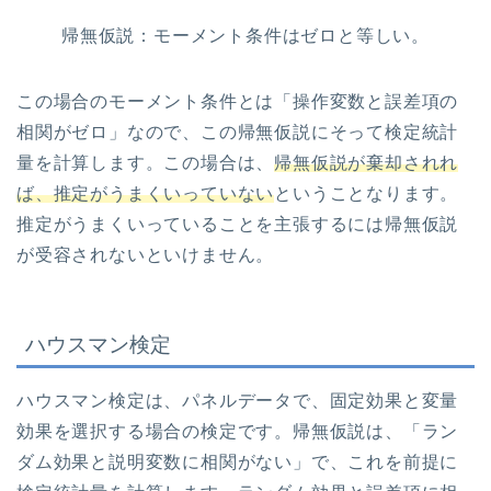
帰無仮説：モーメント条件はゼロと等しい。
この場合のモーメント条件とは「操作変数と誤差項の
相関がゼロ」なので、この帰無仮説にそって検定統計
量を計算します。この場合は、
帰無仮説が棄却されれ
ば、推定がうまくいっていない
ということなります。
推定がうまくいっていることを主張するには帰無仮説
が受容されないといけません。
ハウスマン検定
ハウスマン検定は、パネルデータで、固定効果と変量
効果を選択する場合の検定です。帰無仮説は、「ラン
ダム効果と説明変数に相関がない」で、これを前提に