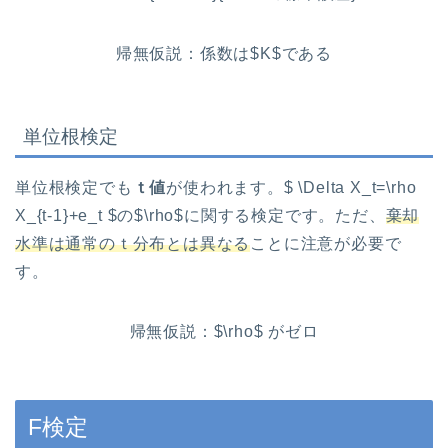
帰無仮説：係数は$K$である
単位根検定
単位根検定でも
ｔ値
が使われます。$ \Delta X_t=\rho
X_{t-1}+e_t $の$\rho$に関する検定です。ただ、
棄却
水準は通常のｔ分布とは異なる
ことに注意が必要で
す。
帰無仮説：$\rho$ がゼロ
F検定