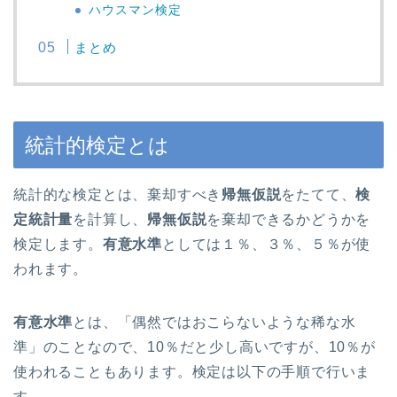
ハウスマン検定
まとめ
統計的検定とは
統計的な検定とは、棄却すべき
帰無仮説
をたてて、
検
定統計量
を計算し、
帰無仮説
を棄却できるかどうかを
検定します。
有意水準
としては１％、３％、５％が使
われます。
有意水準
とは、「偶然ではおこらないような稀な水
準」のことなので、10％だと少し高いですが、10％が
使われることもあります。検定は以下の手順で行いま
す。