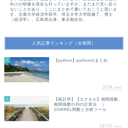
向けの研修を現在も行っていますが、まだまだ言い足り
ないことがあり、ここにまとめて書いておこうと思いま
す。京都大学経済学部卒、埼玉大学大学院修了。博士
（経済学）。広島県出身、東京都在住。
人気記事ランキング（全期間）
1
【python】pythonのまとめ
2674
view
2
【統計学】【エクセル】相関係数、
相関係数行列の計算法 ｜
CORREL関数と分析ツール
28765
view