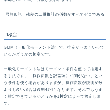
帰無仮説：残差の二乗推計の係数がすべてゼロである
J検定
GMM（一般化モーメント法）で、推定がうまくいって
いるかどうかの検定です。
一般化モーメント法はモーメント条件を使って推定す
る手法です。「操作変数と誤差項に相関がない」とい
う条件を使う場合がありますが、操作変数が説明変数
よりも多い場合は過剰識別となります。それでもうま
く推定できているかどうかを
J検定
によって検定しま
す。