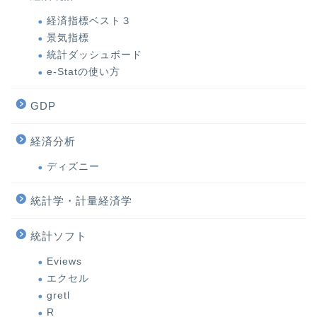
経済指標ベスト３
景気指標
統計ダッシュボード
e-Statの使い方
GDP
経済分析
ディズニー
統計学・計量経済学
統計ソフト
Eviews
エクセル
gretl
R