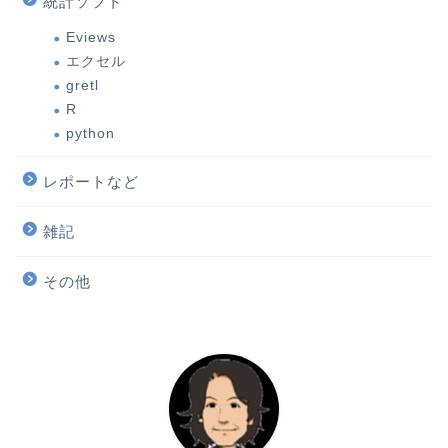
統計ソフト
Eviews
エクセル
gretl
R
python
レポートなど
雑記
その他