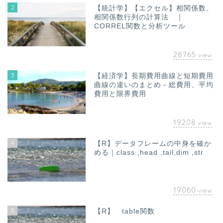
2
【統計学】【エクセル】相関係数、
相関係数行列の計算法 ｜
CORREL関数と分析ツール
28765
view
3
【経済学】長期費用曲線と短期費用
曲線の違いのまとめ－総費用、平均
費用と限界費用
19208
view
4
【R】データフレームの中身を確か
める｜class ,head ,tail,dim ,str
19060
view
5
【R】 table関数