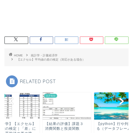
HOME
統計学・計量経済学
【エクセル】平均値の差の検定（対応がある場合）
RELATED POST
python
セル
エクセル
統計学】【エクセル】
【結果の評価】課題３
【python】行や列
の差の検定｜「差」に
消費関数と投資関数
る（データフレーム