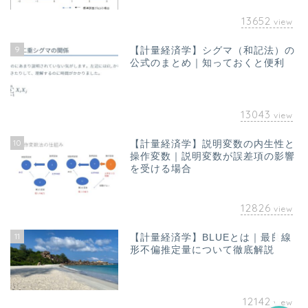
13652
view
9
【計量経済学】シグマ（和記法）の
公式のまとめ｜知っておくと便利
13043
view
10
【計量経済学】説明変数の内生性と
ホーム
操作変数｜説明変数が誤差項の影響
を受ける場合
お問い合わせ
12826
view
オフィス海水浴について｜
11
【計量経済学】BLUEとは｜最良線
山澤成康
形不偏推定量について徹底解説
12142
view