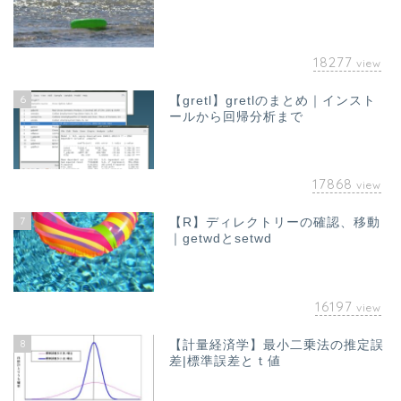
18277
view
6
【gretl】gretlのまとめ｜インスト
ールから回帰分析まで
17868
view
7
【R】ディレクトリーの確認、移動
｜getwdとsetwd
16197
view
8
【計量経済学】最小二乗法の推定誤
差|標準誤差とｔ値