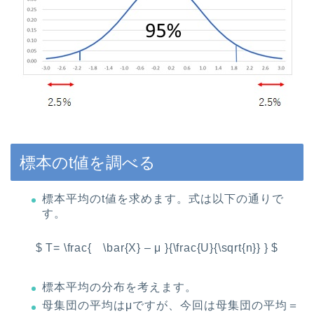
標本のt値を調べる
標本平均のt値を求めます。式は以下の通りで
す。
$ T= \frac{ \bar{X} – μ }{\frac{U}{\sqrt{n}} } $
標本平均の分布を考えます。
母集団の平均はμですが、今回は母集団の平均＝