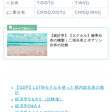
ｔ分布
T.DIST()
T.INV()
χ二乗分布
CHISQ.DIST()
CHISQ.INV()
【統計学】【エクセル】確率分
布の種類｜二項分布とポアソン
分布の比較
【GDP】LSTMモデルを使った県内総生産の推
計
経済学Q＆A５（試験後）
経済学Q&A４