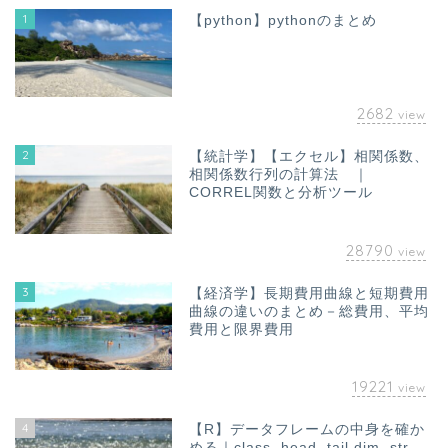
1
【python】pythonのまとめ
2682
view
2
【統計学】【エクセル】相関係数、
相関係数行列の計算法 ｜
CORREL関数と分析ツール
28790
view
3
【経済学】長期費用曲線と短期費用
曲線の違いのまとめ－総費用、平均
費用と限界費用
19221
view
4
【R】データフレームの中身を確か
める｜class ,head ,tail,dim ,str