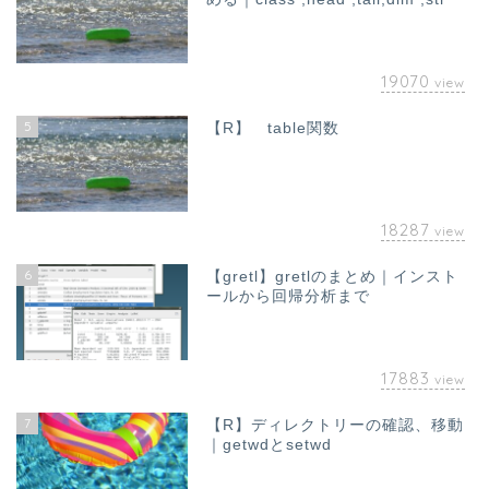
19070
view
5
【R】 table関数
18287
view
6
【gretl】gretlのまとめ｜インスト
ールから回帰分析まで
17883
view
7
【R】ディレクトリーの確認、移動
｜getwdとsetwd