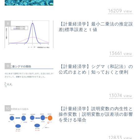
16209
view
8
【計量経済学】最小二乗法の推定誤
差|標準誤差とｔ値
13661
view
9
【計量経済学】シグマ（和記法）の
公式のまとめ｜知っておくと便利
13074
view
10
【計量経済学】説明変数の内生性と
ホーム
操作変数｜説明変数が誤差項の影響
を受ける場合
お問い合わせ
12833
view