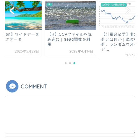
n
R
統計学・計量経済学
ython】ワイドデータ
【R】CSVファイルを読
【計量経済学】非定
ロングデータ
み込む｜fread関数を利
列とは何か｜単位根
用
列、ランダムウオー
ど...
2025年5月29日
2022年4月14日
2023年5
COMMENT