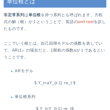
単位根とは
非定常系列
は
単位根
を持つ系列とも呼ばれます。方程
式の解（根）が１ということで、英語の
unit root
を訳し
たものです。
ここでいう根とは、自己回帰モデルの係数を表してい
て、AR(1）の場合だと、1期前の係数aが１であるとい
うことです。
ARモデル
$ Y_t=aY_{t-1} +e_t $
単位根系列
$ Y_t=Y_{t-1} +e_t$