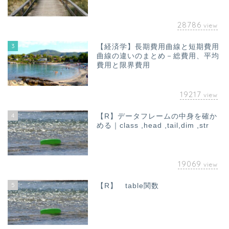
28786
view
3
【経済学】長期費用曲線と短期費用
曲線の違いのまとめ－総費用、平均
費用と限界費用
19217
view
4
【R】データフレームの中身を確か
める｜class ,head ,tail,dim ,str
19069
view
5
【R】 table関数