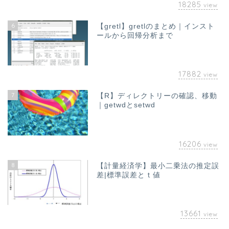
18285
view
6
【gretl】gretlのまとめ｜インスト
ールから回帰分析まで
17882
view
7
【R】ディレクトリーの確認、移動
｜getwdとsetwd
16206
view
8
【計量経済学】最小二乗法の推定誤
差|標準誤差とｔ値
13661
view