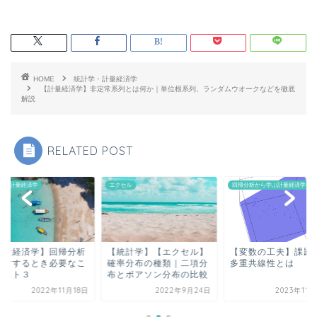
HOME
統計学・計量経済学
【計量経済学】非定常系列とは何か｜単位根系列、ランダムウオークなどを徹底
解説
RELATED POST
エクセル
回帰分析から学ぶ計量経済学
統計学・計
分析
【統計学】【エクセル】
【変数の工夫】課題１
【計量
なこ
確率分布の種類｜二項分
多重共線性とは
を検討
布とポアソン分布の比較
とベス
月18日
2022年9月24日
2023年11月22日