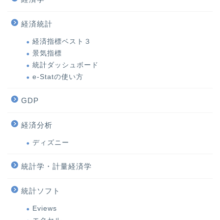
経済統計
経済指標ベスト３
景気指標
統計ダッシュボード
e-Statの使い方
GDP
経済分析
ディズニー
統計学・計量経済学
統計ソフト
Eviews