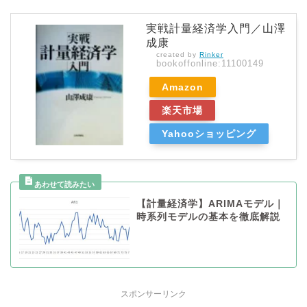
実戦計量経済学入門／山澤
成康
created by
Rinker
bookoffonline:11100149
Amazon
楽天市場
Yahooショッピング
【計量経済学】ARIMAモデル｜
時系列モデルの基本を徹底解説
スポンサーリンク