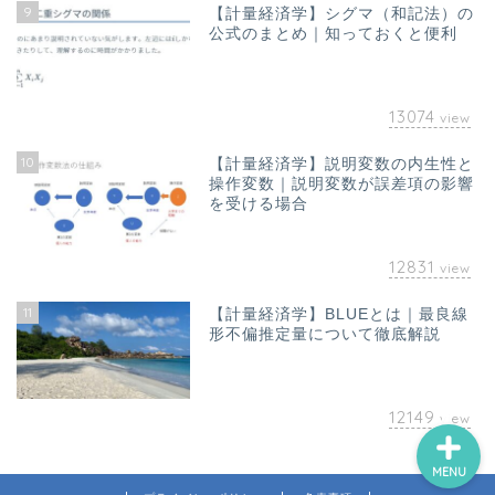
9
【計量経済学】シグマ（和記法）の
公式のまとめ｜知っておくと便利
13074
view
10
【計量経済学】説明変数の内生性と
ホーム
操作変数｜説明変数が誤差項の影響
を受ける場合
お問い合わせ
12831
view
オフィス海水浴について｜
11
【計量経済学】BLUEとは｜最良線
山澤成康
形不偏推定量について徹底解説
12149
view
MENU