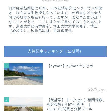
跡見学園女子大学教授
日本経済新聞社に10年、日本経済研究センターで４年働
き、現在は大学教授をやっています。公務員など社会人
向けの研修を現在も行っていますが、まだまだ言い足り
ないことがあり、ここにまとめて書いておこうと思いま
す。京都大学経済学部卒、埼玉大学大学院修了。博士
（経済学）。広島県出身、東京都在住。
人気記事ランキング（全期間）
1
【python】pythonのまとめ
2679
view
2
【統計学】【エクセル】相関係数、
相関係数行列の計算法 ｜
CORREL関数と分析ツール