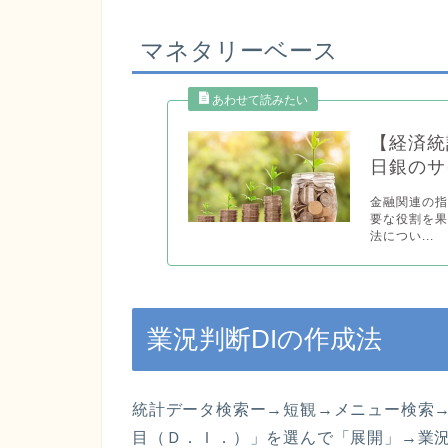
マネタリーベース
【経済統
日銀のサ
金融関連の
要な役割を
法につい...
業況判断DIの作成法
統計データ検索ー→短観→メニュー検索
目（Ｄ．Ｉ．）」を選んで「展開」→業