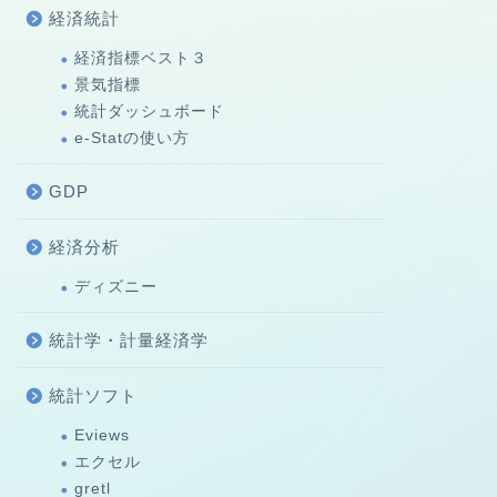
経済統計
経済指標ベスト３
景気指標
統計ダッシュボード
e-Statの使い方
GDP
経済分析
ディズニー
統計学・計量経済学
統計ソフト
Eviews
エクセル
gretl