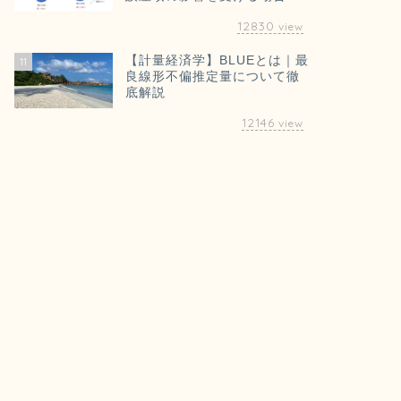
12830
view
【計量経済学】BLUEとは｜最
11
良線形不偏推定量について徹
底解説
12146
view