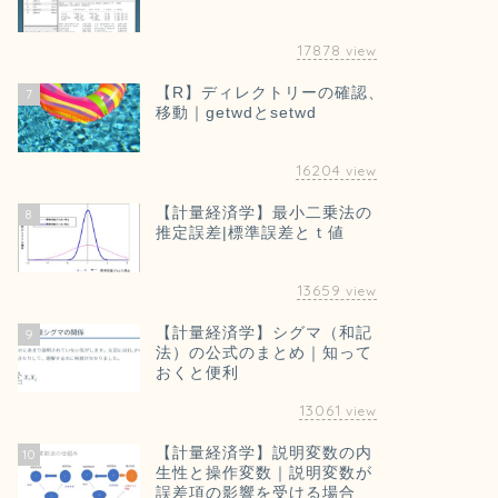
17878
view
【R】ディレクトリーの確認、
7
移動｜getwdとsetwd
16204
view
【計量経済学】最小二乗法の
8
推定誤差|標準誤差とｔ値
13659
view
【計量経済学】シグマ（和記
9
法）の公式のまとめ｜知って
おくと便利
13061
view
【計量経済学】説明変数の内
10
生性と操作変数｜説明変数が
誤差項の影響を受ける場合