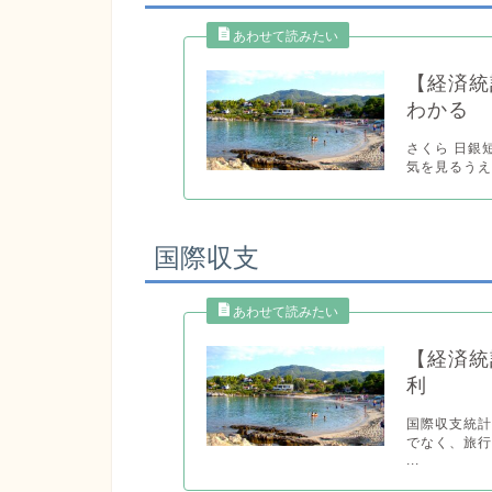
【経済統
わかる
さくら 日銀
気を見るうえ
国際収支
【経済統
利
国際収支統
でなく、旅
...