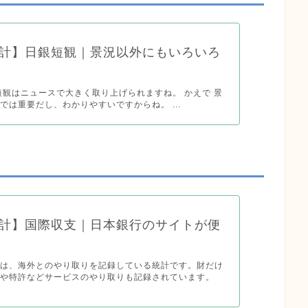
計】日銀短観｜景況以外にもいろいろ
短観はニュースで大きく取り上げられますね。 かえで 景
では重要だし、わかりやすいですからね。 ...
計】国際収支｜日本銀行のサイトが便
計は、海外とのやり取りを記録している統計です。財だけ
行や特許などサービスのやり取りも記録されています。