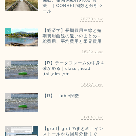
係数、相関係数行列の計算
法 ｜CORREL関数と分析ツ
ール
28778
view
【経済学】長期費用曲線と短
3
期費用曲線の違いのまとめ－
総費用、平均費用と限界費用
19213
view
【R】データフレームの中身を
4
確かめる｜class ,head
,tail,dim ,str
19067
view
【R】 table関数
5
18284
view
【gretl】gretlのまとめ｜イン
6
ストールから回帰分析まで