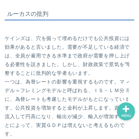
ルーカスの批判
ホーム
ケインズは、穴を掘って埋めるだけでも公共投資には
効果があると言いました。需要が不足している経済で
お問い合わせ
は、全員が雇用できる水準まで政府が需要を押し上げ
る必要性を説きました。しかし、財政政策で景気を調
オフィス海水浴について｜
整することに批判的な学者もいます。
山澤成康
一つは、為替レートの影響を重視するものです。マン
デル＝フレミングモデルと呼ばれる、ＩＳ－ＬＭ分析
に、為替レートも考慮したモデルがもとになっていま
す。公共投資を増加すると金利が上昇します。資金が
MENU
流入して円高になり、輸出が減少、輸入が増加するこ
とによって、実質ＧＤＰは増えないと考えるもので
す。