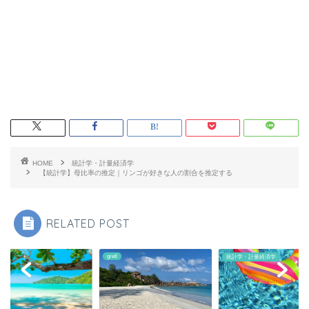
HOME
統計学・計量経済学
【統計学】母比率の推定｜リンゴが好きな人の割合を推定する
RELATED POST
n
gretl
統計学・計量経済学