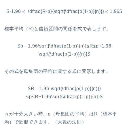
$-1.96 ≤ \dfrac{R-p}{\sqrt{\dfrac{p(1-p)}{n}}} ≤ 1.96$
標本平均（R)と信頼区間の関係を式で表します。
$p－1.96\sqrt{\dfrac{p(1-p)}{n}}≤R≤p+1.96
\sqrt{\dfrac{p(1-p)}{n}}$
その式を母集団の平均に関する式に変形します。
$R－1.96 \sqrt{\dfrac{p(1-p)}{n)}}
≤p≤R+1.96\sqrt{\dfrac{p(1-p)}{n}}$
ｎが十分大きい時、p（母集団の平均）はR（標本平
均）で近似できます。（大数の法則）