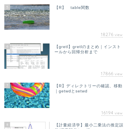
5
【R】 table関数
18276
view
6
【gretl】gretlのまとめ｜インスト
ールから回帰分析まで
17866
view
7
【R】ディレクトリーの確認、移動
｜getwdとsetwd
16194
view
8
【計量経済学】最小二乗法の推定誤