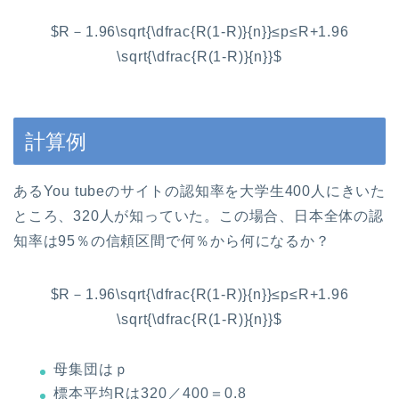
$R－1.96\sqrt{\dfrac{R(1-R)}{n}}≤p≤R+1.96
\sqrt{\dfrac{R(1-R)}{n}}$
計算例
あるYou tubeのサイトの認知率を大学生400人にきいた
ところ、320人が知っていた。この場合、日本全体の認
知率は95％の信頼区間で何％から何になるか？
$R－1.96\sqrt{\dfrac{R(1-R)}{n}}≤p≤R+1.96
\sqrt{\dfrac{R(1-R)}{n}}$
母集団はｐ
標本平均Rは320／400＝0.8