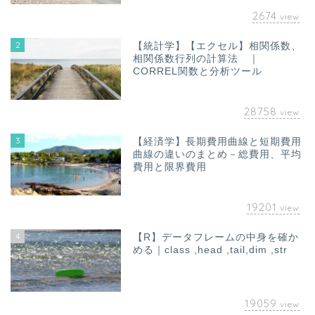
2674
view
2
【統計学】【エクセル】相関係数、
相関係数行列の計算法 ｜
CORREL関数と分析ツール
28758
view
3
【経済学】長期費用曲線と短期費用
曲線の違いのまとめ－総費用、平均
費用と限界費用
19201
view
4
【R】データフレームの中身を確か
める｜class ,head ,tail,dim ,str
19059
view