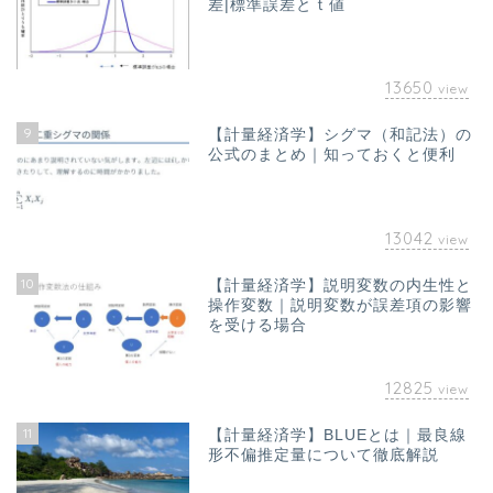
差|標準誤差とｔ値
13650
view
9
【計量経済学】シグマ（和記法）の
公式のまとめ｜知っておくと便利
13042
view
10
【計量経済学】説明変数の内生性と
ホーム
操作変数｜説明変数が誤差項の影響
を受ける場合
お問い合わせ
12825
view
オフィス海水浴について｜
11
【計量経済学】BLUEとは｜最良線
山澤成康
形不偏推定量について徹底解説