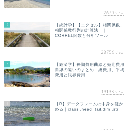
2670
view
2
【統計学】【エクセル】相関係数、
相関係数行列の計算法 ｜
CORREL関数と分析ツール
28756
view
3
【経済学】長期費用曲線と短期費用
曲線の違いのまとめ－総費用、平均
費用と限界費用
19198
view
4
【R】データフレームの中身を確か
める｜class ,head ,tail,dim ,str