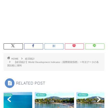
HOME
経済統計
【経済統計】World Development Indicator（国際開発指標）ー年次データの各
国比較に便利
RELATED POST
指標ベスト３
経済統計
経済統計