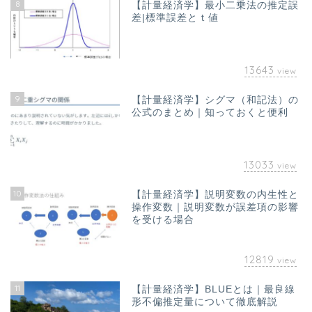
8
【計量経済学】最小二乗法の推定誤
差|標準誤差とｔ値
13643
view
9
【計量経済学】シグマ（和記法）の
公式のまとめ｜知っておくと便利
13033
view
10
【計量経済学】説明変数の内生性と
ホーム
操作変数｜説明変数が誤差項の影響
を受ける場合
お問い合わせ
12819
view
オフィス海水浴について｜
11
【計量経済学】BLUEとは｜最良線
山澤成康
形不偏推定量について徹底解説