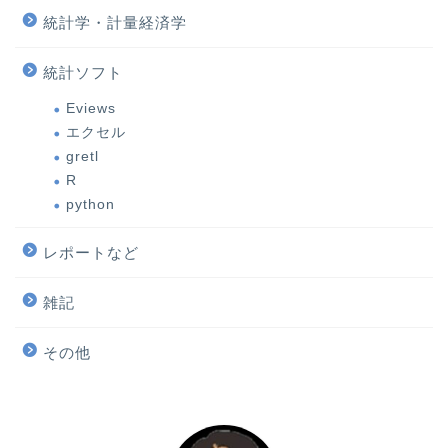
統計学・計量経済学
統計ソフト
Eviews
エクセル
gretl
R
python
レポートなど
雑記
その他