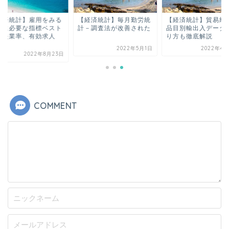
経済統計】雇用をみる
【経済統計】毎月勤労統
【経済統計】貿易統
めに必要な指標ベスト
計－調査法が改善された
品目別輸出入データ
｜失業率、有効求人
り方も徹底解説
.
2022年5月1日
2022年4月
2022年8月23日
COMMENT