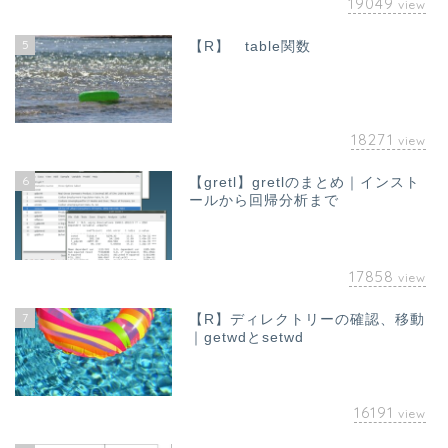
19049
view
5
【R】 table関数
18271
view
6
【gretl】gretlのまとめ｜インスト
ールから回帰分析まで
17858
view
7
【R】ディレクトリーの確認、移動
｜getwdとsetwd
16191
view