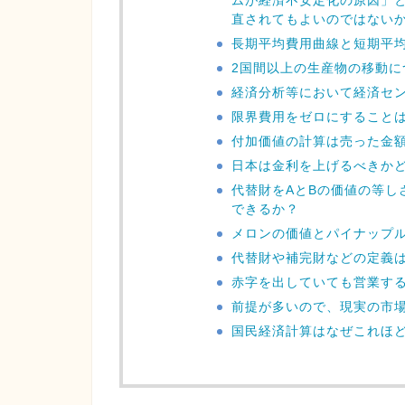
ムが経済不安定化の原因」
直されてもよいのではない
長期平均費用曲線と短期平
2国間以上の生産物の移動に
経済分析等において経済セ
限界費用をゼロにすること
付加価値の計算は売った金
日本は金利を上げるべきか
代替財をAとBの価値の等し
できるか？
メロンの価値とパイナップ
代替財や補完財などの定義
赤字を出していても営業す
前提が多いので、現実の市
国民経済計算はなぜこれほ