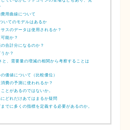
としているがビットコインの登場などもあり、見
か
均費用曲線について
ついてのモデルはあるか
ンサスのデータは使用されるか？
は可能か？
額の合計分になるのか？
どうか？
さと、需要量の増減の相関から考察することは
ルの価値について（比較優位）
は消費の予測に使われるか？
ることがあるのではないか。
場にどれだけあてはまるか疑問
どまでに多くの指標を定義する必要があるのか。