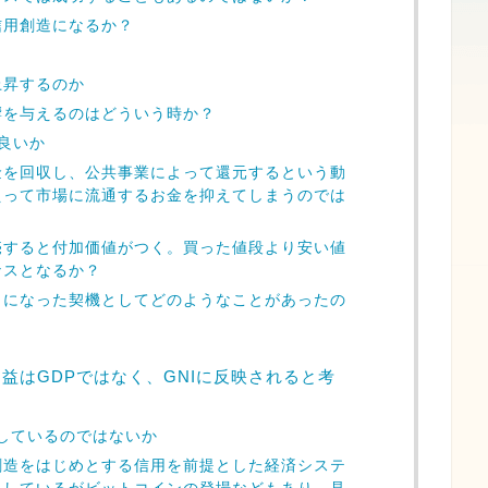
信用創造になるか？
上昇するのか
響を与えるのはどういう時か？
良いか
金を回収し、公共事業によって還元するという動
えって市場に流通するお金を抑えてしまうのでは
売すると付加価値がつく。買った値段より安い値
ナスとなるか？
うになった契機としてどのようなことがあったの
益はGDPではなく、GNIに反映されると考
化しているのではないか
創造をはじめとする信用を前提とした経済システ