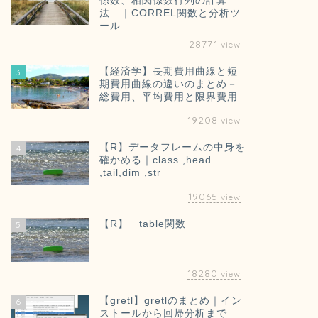
係数、相関係数行列の計算
法 ｜CORREL関数と分析ツ
ール
28771
view
【経済学】長期費用曲線と短
3
期費用曲線の違いのまとめ－
総費用、平均費用と限界費用
19208
view
【R】データフレームの中身を
4
確かめる｜class ,head
,tail,dim ,str
19065
view
【R】 table関数
5
18280
view
【gretl】gretlのまとめ｜イン
6
ストールから回帰分析まで