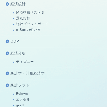
経済統計
経済指標ベスト３
景気指標
統計ダッシュボード
e-Statの使い方
GDP
経済分析
ディズニー
統計学・計量経済学
統計ソフト
Eviews
エクセル
gretl