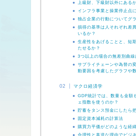
上級財、下級財以外にある
インフラ事業と操業停止点
独占企業の行動についてグ
損得の基準は人それぞれ差
いるか？
生産性をあげることと、短
たせるか？
3つ以上の場合の無差別曲線
サプライチェーンや為替の
動要因を考慮したグラフや
マクロ経済学
GDP統計では、数量も金額
ェ指数を使うのか？
貯蓄をタンス預金にしたら
固定資本減耗の計算法
購買力平価がどのような経
合理性と真逆な理由でビジ