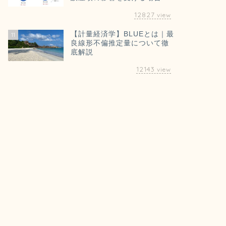
12827
view
【計量経済学】BLUEとは｜最
11
良線形不偏推定量について徹
底解説
12143
view