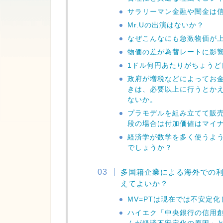
サラリーマン金融や闇金は
Mr.Uの出演はないか？
なぜこんなにも急激物価が
物価の差が為替レートに影
1ドル何円あたりがちょうど
政府が増税などによってお
きは、必要以上に行うとか
ないか。
プラモデルを組み立てて販
段の場合は付加価値はマイ
経済学が数学を多く使うよ
でしょうか？
多国籍企業による海外での利
えてよいか？
MV=PTは現在では不安定
ハイエク「中央銀行の信用