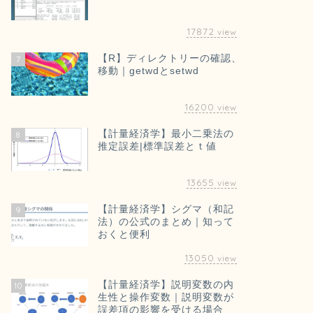
17872
view
【R】ディレクトリーの確認、
7
移動｜getwdとsetwd
16200
view
【計量経済学】最小二乗法の
8
推定誤差|標準誤差とｔ値
13655
view
【計量経済学】シグマ（和記
9
法）の公式のまとめ｜知って
おくと便利
13050
view
【計量経済学】説明変数の内
10
生性と操作変数｜説明変数が
誤差項の影響を受ける場合