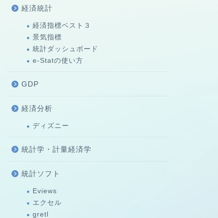
経済統計
経済指標ベスト３
景気指標
統計ダッシュボード
e-Statの使い方
GDP
経済分析
ディズニー
統計学・計量経済学
統計ソフト
Eviews
エクセル
gretl