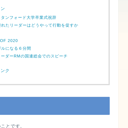
ョン
スタンフォード大学卒業式祝辞
優れたリーダーはどうやって行動を促すか
F 2020
ガルになる６分間
リーダーRMの国連総会でのスピーチ
リンク
のことです。