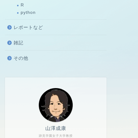
R
python
レポートなど
雑記
その他
山澤成康
跡見学園女子大学教授