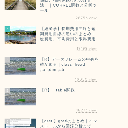
係数、相関係数行列の計算
法 ｜CORREL関数と分析ツ
ール
28756
view
【経済学】長期費用曲線と短
3
期費用曲線の違いのまとめ－
総費用、平均費用と限界費用
19198
view
【R】データフレームの中身を
4
確かめる｜class ,head
,tail,dim ,str
19050
view
【R】 table関数
5
18273
view
【gretl】gretlのまとめ｜イン
6
ストールから回帰分析まで