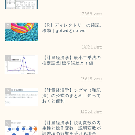
17859
view
【R】ディレクトリーの確認、
7
移動｜getwdとsetwd
16191
view
【計量経済学】最小二乗法の
8
推定誤差|標準誤差とｔ値
13645
view
【計量経済学】シグマ（和記
9
法）の公式のまとめ｜知って
おくと便利
13033
view
【計量経済学】説明変数の内
10
生性と操作変数｜説明変数が
誤差項の影響を受ける場合