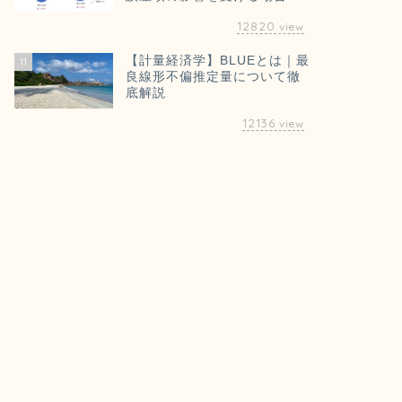
12820
view
【計量経済学】BLUEとは｜最
11
良線形不偏推定量について徹
底解説
12136
view