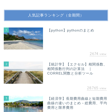
人気記事ランキング（全期間）
1
【python】pythonのまとめ
2674
view
2
【統計学】【エクセル】相関係数、
相関係数行列の計算法 ｜
CORREL関数と分析ツール
28765
view
3
【経済学】長期費用曲線と短期費用
曲線の違いのまとめ－総費用、平均
費用と限界費用