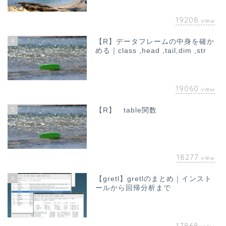
19208
view
4
【R】データフレームの中身を確か
める｜class ,head ,tail,dim ,str
19060
view
5
【R】 table関数
18277
view
6
【gretl】gretlのまとめ｜インスト
ールから回帰分析まで
17868