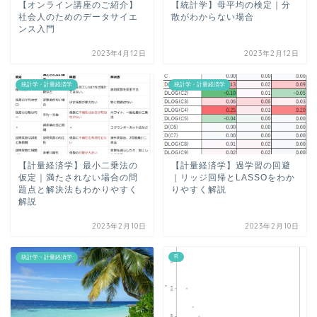
【オンライン講座のご紹介】
【統計学】母平均の検定｜分
社会人のためのデータサイエ
散がわからない場合
ンス入門
2023年4月12日
2023年2月12日
統計学・計量経済学
統計学・計量経済学
【計量経済学】最小二乗法の
【計量経済学】過学習の回避
仮定｜満たされない場合の問
｜リッジ回帰とLASSOをわか
題点と解決法もわかりやすく
りやすく解説
解説
2023年2月10日
2023年2月10日
R
統計学・計量経済学