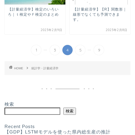
【計量経済学】検定のいろい
【計量経済学】【R】関数形｜
ろ｜ｔ検定やＦ検定のまとめ
線形でなくても予測できま
す。
2023年2月9日
2023年2月8日
...
...
1
3
4
5
9
HOME
統計学・計量経済学
検索
検索
Recent Posts
【GDP】LSTMモデルを使った県内総生産の推計