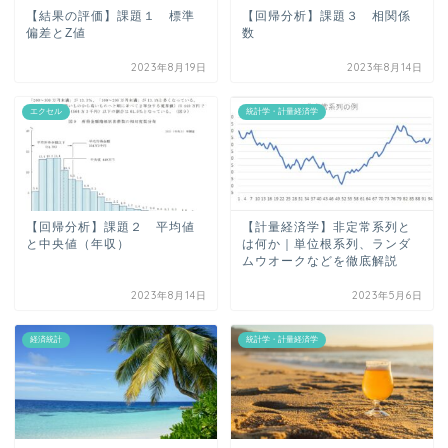
【結果の評価】課題１ 標準
【回帰分析】課題３ 相関係
偏差とZ値
数
2023年8月19日
2023年8月14日
エクセル
統計学・計量経済学
【回帰分析】課題２ 平均値
【計量経済学】非定常系列と
と中央値（年収）
は何か｜単位根系列、ランダ
ムウオークなどを徹底解説
2023年8月14日
2023年5月6日
経済統計
統計学・計量経済学