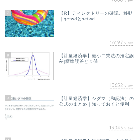
view
7
【R】ディレクトリーの確認、移動
｜getwdとsetwd
16197
view
8
【計量経済学】最小二乗法の推定誤
差|標準誤差とｔ値
13652
view
9
【計量経済学】シグマ（和記法）の
公式のまとめ｜知っておくと便利
13043
view