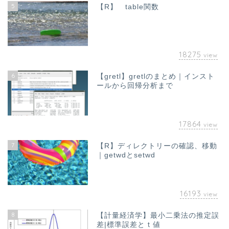
5
【R】 table関数
18275
view
6
【gretl】gretlのまとめ｜インスト
ールから回帰分析まで
17864
view
7
【R】ディレクトリーの確認、移動
｜getwdとsetwd
16193
view
8
【計量経済学】最小二乗法の推定誤
差|標準誤差とｔ値