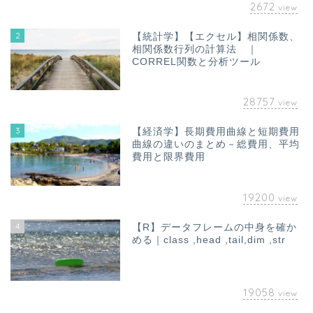
2672
view
2
【統計学】【エクセル】相関係数、
相関係数行列の計算法 ｜
CORREL関数と分析ツール
28757
view
3
【経済学】長期費用曲線と短期費用
曲線の違いのまとめ－総費用、平均
費用と限界費用
19200
view
4
【R】データフレームの中身を確か
める｜class ,head ,tail,dim ,str
19058
view