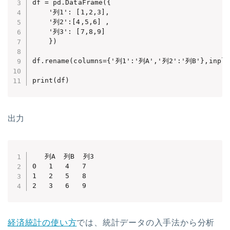
df = pd.DataFrame({

    '列1': [1,2,3],

    '列2':[4,5,6] ,

    '列3': [7,8,9]

    })

df.rename(columns={'列1':'列A','列2':'列B'},inplac
print(df)
出力
   列A  列B  列3

0   1   4   7

1   2   5   8

2   3   6   9
経済統計の使い方
では、統計データの入手法から分析