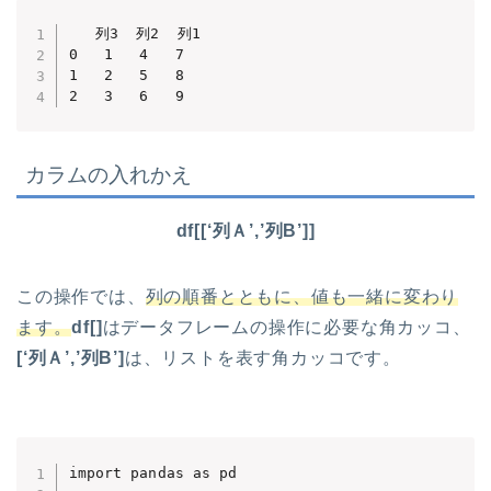
   列3  列2  列1

0   1   4   7

1   2   5   8

2   3   6   9
カラムの入れかえ
df[[‘列Ａ’,’列B’]]
この操作では、
列の順番とともに、値も一緒に変わり
ます。
df[]
はデータフレームの操作に必要な角カッコ、
[‘列Ａ’,’列B’]
は、リストを表す角カッコです。
import pandas as pd
