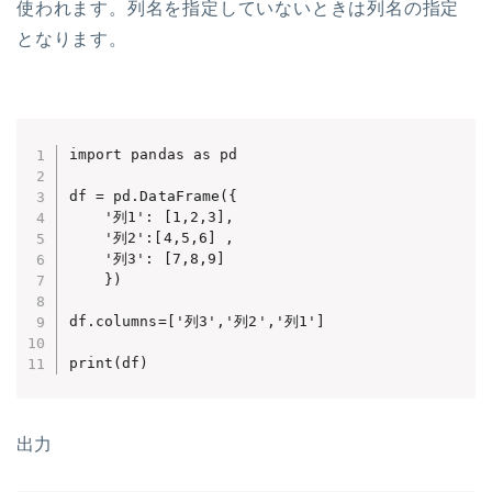
使われます。列名を指定していないときは列名の指定
となります。
import pandas as pd

df = pd.DataFrame({

    '列1': [1,2,3],     

    '列2':[4,5,6] , 

    '列3': [7,8,9]  

    })

df.columns=['列3','列2','列1']

print(df)
出力