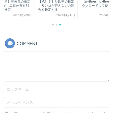
統計学】母分散の推定|
【統計学】母比率の推定
【python】python
（カイ）二乗分布を利
｜リンゴが好きな人の割
ウンロードして使う
して推定
合を推定する
2023年1月18日
2023年1月17日
2025年7月
COMMENT