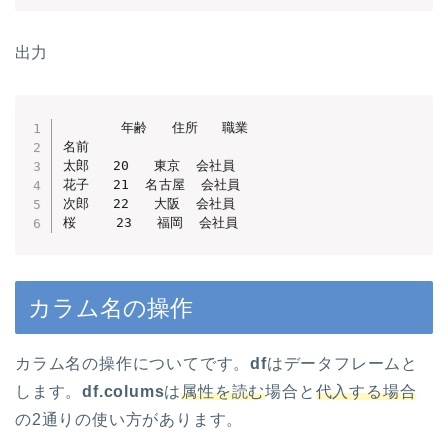
出力
　　    年齢   住所   職業                  

名前

太郎   20   東京  会社員

花子   21  名古屋  会社員

次郎   22   大阪  会社員

桜     23   福岡  会社員
カラム名の操作
カラム名の操作についてです。
df
はデータフレームと
します。
df.colums
は
属性を読む
場合と
代入する場合
の2通りの使い方があります。