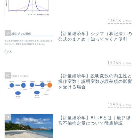
13648
view
9
【計量経済学】シグマ（和記法）の
公式のまとめ｜知っておくと便利
13038
view
10
【計量経済学】説明変数の内生性と
ホーム
操作変数｜説明変数が誤差項の影響
を受ける場合
お問い合わせ
12823
view
オフィス海水浴について｜
11
【計量経済学】BLUEとは｜最良線
山澤成康
形不偏推定量について徹底解説