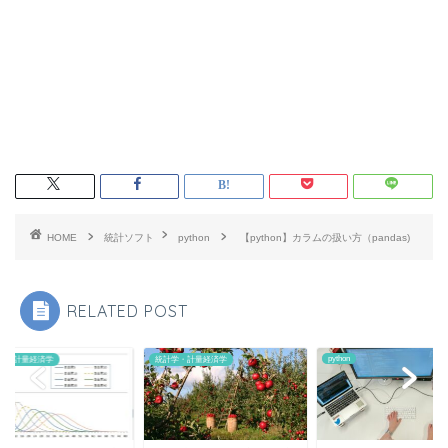
HOME
統計ソフト
python
【python】カラムの扱い方（pandas)
RELATED POST
python
学・計量経済学
統計学・計量経済学