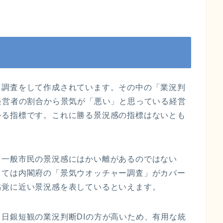
ト調査をして作成されています。その中の「
業況判
経営者の割合から景気が「悪い」と思っている経営
かる指標です。これに勝る景況感の指標はないとも
と一般市民の景況感にはかい離があるのではない
しては内閣府の「
景気ウオッチャー調査
」がカバー
感覚に近い景況感を表しているといえます。
、
日銀短観
の
業況判断DI
の方が高いため、有用な統