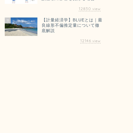
12830
view
【計量経済学】BLUEとは｜最
11
良線形不偏推定量について徹
底解説
12146
view