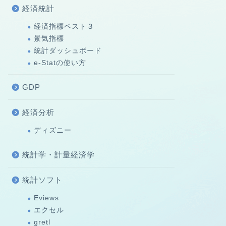
経済統計
経済指標ベスト３
景気指標
統計ダッシュボード
e-Statの使い方
GDP
経済分析
ディズニー
統計学・計量経済学
統計ソフト
Eviews
エクセル
gretl