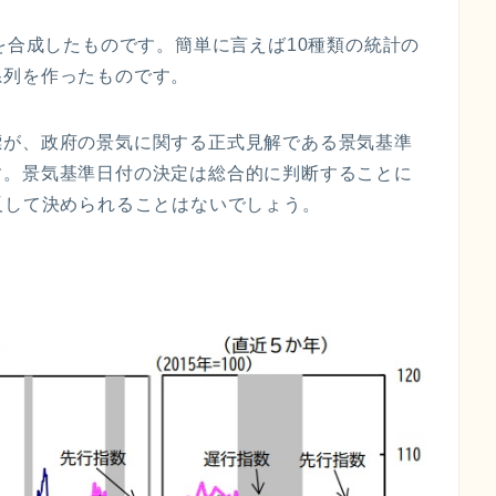
を合成したものです。簡単に言えば10種類の統計の
系列を作ったものです。
標が、政府の景気に関する正式見解である
景気基準
す。
景気基準日付
の決定は総合的に判断することに
反して決められることはないでしょう。