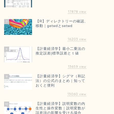
17878
view
【R】ディレクトリーの確認、
7
移動｜getwdとsetwd
16203
view
【計量経済学】最小二乗法の
8
推定誤差|標準誤差とｔ値
13659
view
【計量経済学】シグマ（和記
9
法）の公式のまとめ｜知って
おくと便利
13060
view
【計量経済学】説明変数の内
10
生性と操作変数｜説明変数が
誤差項の影響を受ける場合