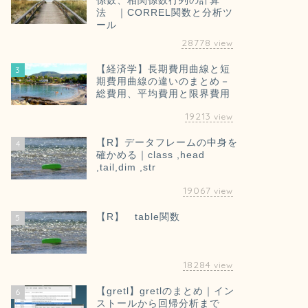
係数、相関係数行列の計算
法 ｜CORREL関数と分析ツ
ール
28778
view
【経済学】長期費用曲線と短
3
期費用曲線の違いのまとめ－
総費用、平均費用と限界費用
19213
view
【R】データフレームの中身を
4
確かめる｜class ,head
,tail,dim ,str
19067
view
【R】 table関数
5
18284
view
【gretl】gretlのまとめ｜イン
6
ストールから回帰分析まで