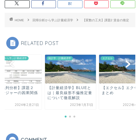
HOME
回帰分析から学ぶ計量経済学
【変数の工夫】課題2 賃金の推定
RELATED POST
分析から学ぶ計量経済学
統計学・計量経済学
エクセル
時系列分析】課題２
【計量経済学】BLUEと
【エクセル】エクセ
レンジャーの因果関係
は｜最良線形不偏推定量
まとめ
について徹底解説
2024年2月21日
2023年1月31日
2022年4月