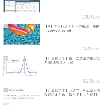
17881
view
7
【R】ディレクトリーの確認、移動
｜getwdとsetwd
16206
view
8
【計量経済学】最小二乗法の推定誤
差|標準誤差とｔ値
13661
view
9
【計量経済学】シグマ（和記法）の
公式のまとめ｜知っておくと便利