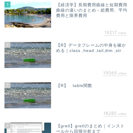
3
【経済学】長期費用曲線と短期費用
曲線の違いのまとめ－総費用、平均
費用と限界費用
19217
view
4
【R】データフレームの中身を確か
める｜class ,head ,tail,dim ,str
19069
view
5
【R】 table関数
18285
view
6
【gretl】gretlのまとめ｜インスト
ールから回帰分析まで