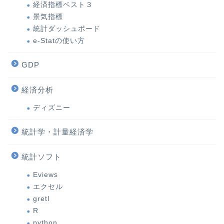
経済指標ベスト３
景気指標
統計ダッシュボード
e-Statの使い方
GDP
経済分析
ディズニー
統計学・計量経済学
統計ソフト
Eviews
エクセル
gretl
R
python