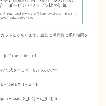
合｜ダービン・ワトソン比の計算
使い方では、統計データの入手法から分析法まで解説して
//officekaisuiyoku.com...
ーカット法があります。誤差に明示的に系列相関を
u_{t-1}+ \epsilon_t $
 をかけた式を作ると、以下の式です。
a + \beta X_t + u_t $
alpha + \beta X_{t-1} + u_{t-1}) $