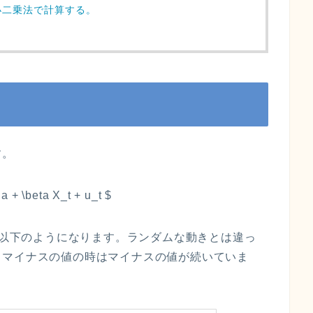
小二乗法で計算する。
す。
a + \beta X_t + u_t $
フは以下のようになります。ランダムな動きとは違っ
、マイナスの値の時はマイナスの値が続いていま