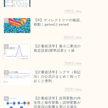
17872
view
【R】ディレクトリーの確認、
7
移動｜getwdとsetwd
16200
view
【計量経済学】最小二乗法の
8
推定誤差|標準誤差とｔ値
13655
view
【計量経済学】シグマ（和記
9
法）の公式のまとめ｜知って
おくと便利
13051
view
【計量経済学】説明変数の内
10
生性と操作変数｜説明変数が
誤差項の影響を受ける場合