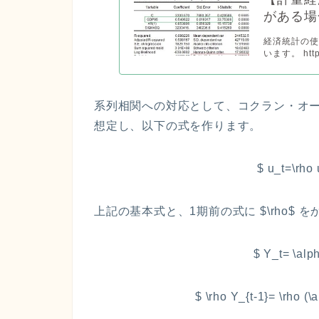
がある場
経済統計の
います。 https:
系列相関への対応として、コクラン・オ
想定し、以下の式を作ります。
$ u_t=\rho 
上記の基本式と、1期前の式に $\rho$
$ Y_t= \alph
$ \rho Y_{t-1}= \rho (\