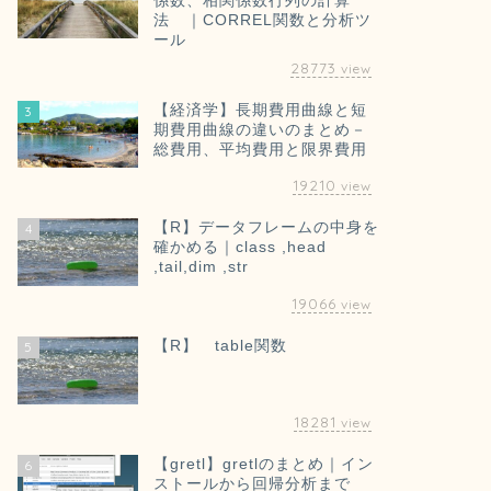
係数、相関係数行列の計算
法 ｜CORREL関数と分析ツ
ール
28773
view
【経済学】長期費用曲線と短
3
期費用曲線の違いのまとめ－
総費用、平均費用と限界費用
19210
view
【R】データフレームの中身を
4
確かめる｜class ,head
,tail,dim ,str
19066
view
【R】 table関数
5
18281
view
【gretl】gretlのまとめ｜イン
6
ストールから回帰分析まで