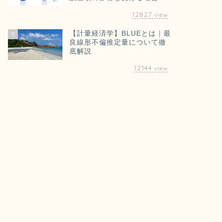
12827
view
【計量経済学】BLUEとは｜最
11
良線形不偏推定量について徹
底解説
12144
view