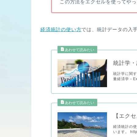
この方法をエクセルを使ってやっ
経済統計の使い方
では、統計データの入
統計学・
統計学に関す
量経済学－Ex
【エクセ
経済統計の
います。 https: