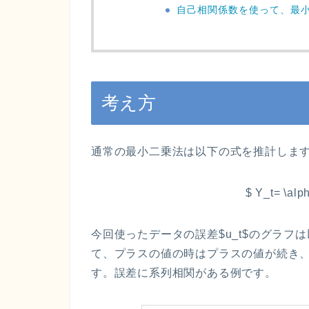
自己相関係数を使って、最
考え方
通常の最小二乗法は以下の式を推計しま
$ Y_t= \alph
今回使ったデータの誤差$u_t$のグラ
て、プラスの値の時はプラスの値が続き
す。誤差に系列相関がある例です。