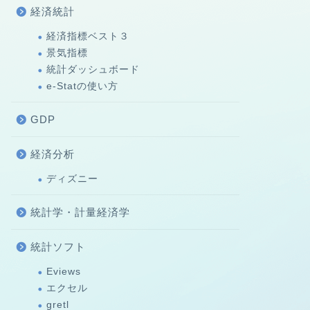
経済統計
経済指標ベスト３
景気指標
統計ダッシュボード
e-Statの使い方
GDP
経済分析
ディズニー
統計学・計量経済学
統計ソフト
Eviews
エクセル
gretl