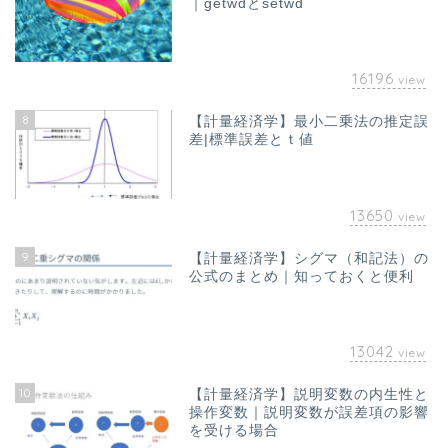
｜getwdとsetwd
16196
view
8
【計量経済学】最小二乗法の推定誤
差|標準誤差とｔ値
13650
view
9
【計量経済学】シグマ（和記法）の
公式のまとめ｜知っておくと便利
13042
view
10
【計量経済学】説明変数の内生性と
ホーム
操作変数｜説明変数が誤差項の影響
を受ける場合