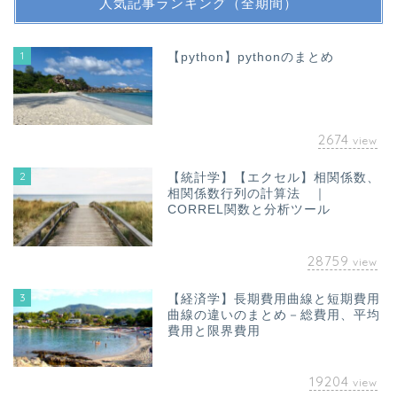
人気記事ランキング（全期間）
1
【python】pythonのまとめ
2674
view
2
【統計学】【エクセル】相関係数、
相関係数行列の計算法 ｜
CORREL関数と分析ツール
28759
view
3
【経済学】長期費用曲線と短期費用
曲線の違いのまとめ－総費用、平均
費用と限界費用
19204
view