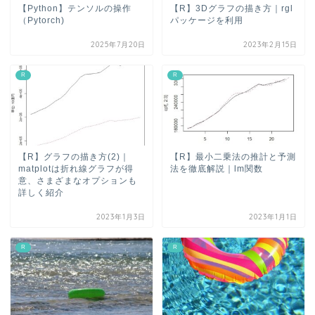
【Python】テンソルの操作
【R】3Dグラフの描き方｜rgl
（Pytorch)
パッケージを利用
2025年7月20日
2023年2月15日
R
R
【R】グラフの描き方(2)｜
【R】最小二乗法の推計と予測
matplotは折れ線グラフが得
法を徹底解説｜lm関数
意、さまざまなオプションも
詳しく紹介
2023年1月3日
2023年1月1日
R
R