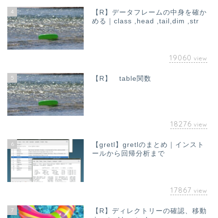
4
【R】データフレームの中身を確か
める｜class ,head ,tail,dim ,str
19060
view
5
【R】 table関数
18276
view
6
【gretl】gretlのまとめ｜インスト
ールから回帰分析まで
17867
view
7
【R】ディレクトリーの確認、移動