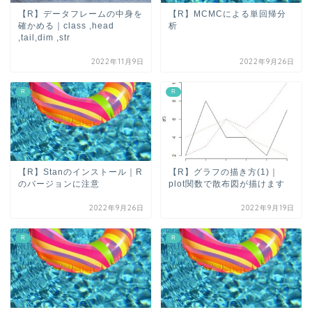
【R】データフレームの中身を
【R】MCMCによる単回帰分
確かめる｜class ,head
析
,tail,dim ,str
2022年11月9日
2022年9月26日
R
R
【R】Stanのインストール｜R
【R】グラフの描き方(1)｜
のバージョンに注意
plot関数で散布図が描けます
2022年9月26日
2022年9月19日
R
R