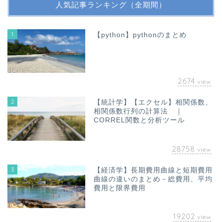
人気記事ランキング（全期間）
1
【python】pythonのまとめ
2674
view
2
【統計学】【エクセル】相関係数、
相関係数行列の計算法 ｜
CORREL関数と分析ツール
28758
view
3
【経済学】長期費用曲線と短期費用
曲線の違いのまとめ－総費用、平均
費用と限界費用
19202
view