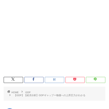
HOME
GDP
【GDP】【経済分析】GDPギャップー物価への上昇圧力がわかる