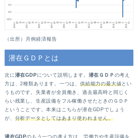
（出所）月例経済報告
潜在ＧＤＰとは
次に
潜在GDP
について説明します。
潜在ＧＤＰ
の考え
方は、2種類あります。一つは、
供給能力の最大値
とい
うものです。失業者が全員働き、過去最高時と同じく
らい残業し、生産設備をフル稼働させたときのＧＤＰ
ということです。本来はこちらが潜在GDPでしょう
が、
分析データとしてはあまり使われません。
潜在GDP
のもう一つの考え方は、労働力や生産設備を