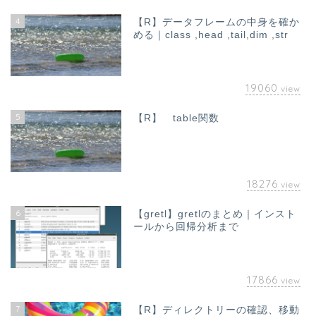
4
【R】データフレームの中身を確か
める｜class ,head ,tail,dim ,str
19060
view
5
【R】 table関数
18276
view
6
【gretl】gretlのまとめ｜インスト
ールから回帰分析まで
17866
view
7
【R】ディレクトリーの確認、移動