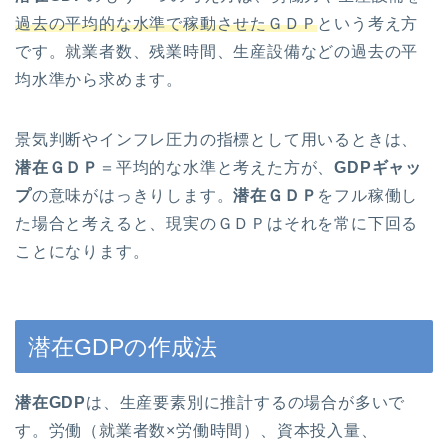
過去の平均的な水準で稼動させたＧＤＰ
という考え方
です。就業者数、残業時間、生産設備などの過去の平
均水準から求めます。
景気判断やインフレ圧力の指標として用いるときは、
潜在ＧＤＰ
＝平均的な水準と考えた方が、
GDPギャッ
プ
の意味がはっきりします。
潜在ＧＤＰ
をフル稼働し
た場合と考えると、現実のＧＤＰはそれを常に下回る
ことになります。
潜在GDPの作成法
潜在GDP
は、生産要素別に推計するの場合が多いで
す。労働（就業者数×労働時間）、資本投入量、