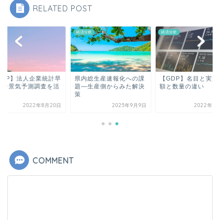
RELATED POST
経済分析
経済分析
GDP】法人企業統計早
県内総生産速報化への課
【GDP】名目と実質
化ー景気予測調査を活
題―生産側からみた解決
額と数量の違い
か？
策
2022年8月20日
2025年9月9日
2022年3
COMMENT