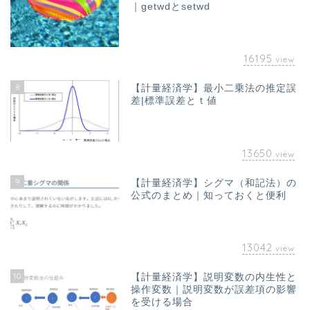
｜getwdとsetwd
16195
view
8
【計量経済学】最小二乗法の推定誤
差|標準誤差とｔ値
13650
view
9
【計量経済学】シグマ（和記法）の
公式のまとめ｜知っておくと便利
13042
view
10
【計量経済学】説明変数の内生性と
ホーム
操作変数｜説明変数が誤差項の影響
を受ける場合